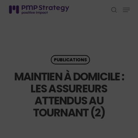
Skip
Menu
to
search
Close
main
Menu
content
PUBLICATIONS
MAINTIEN À DOMICILE :
LES ASSUREURS
ATTENDUS AU
TOURNANT (2)