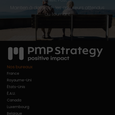
Next Post
Maintien à domicile : les assureurs attendus
au tournant
Nos bureaux
France
Royaume-Uni
États-Unis
É.A.U.
Canada
Luxembourg
Belgique