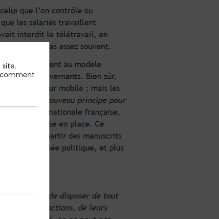
site.
 et comment