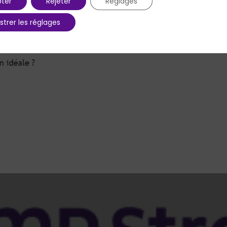
ter
Rejeter
Réglages
strer les réglages