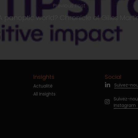
Previous Post
A panoptic world? Chronicle of Gilles Marti
Insights
Social
Suivez-nou
Actualité
All Insights
Suivez-nou
Instagram