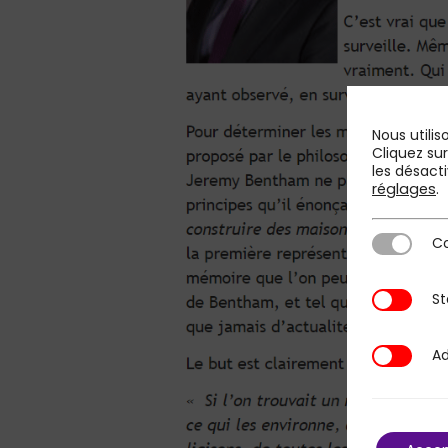
Nous utilis
Cliquez su
les désacti
réglages
.
Co
Cookies st
St
Statistique
Ad
Additional