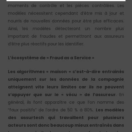
moments de contrôle et les pièces contrôlées. Les
modèles nécessitent cependant d’être mis à jour et
nourris de nouvelles données pour être plus efficaces.
Ainsi, les modèles détecteront un nombre plus
important de fraudes et permettront aux assureurs
d’être plus réactifs pour les identifier.
L’écosystème de « Fraud as a Service »
Les algorithmes « maison » c’est-à-dire entrainés
uniquement sur les données de la compagnie
atteignent vite leurs limites car ils ne peuvent
s’appuyer que sur le « vécu » de l’assureur
. En
général, ils font apparaître ce que l’on nomme des
“faux positifs” de l’ordre de 50 % à 80%.
Les modèles
des assurtech qui travaillent pour plusieurs
acteurs sont donc beaucoup mieux entraînés dans