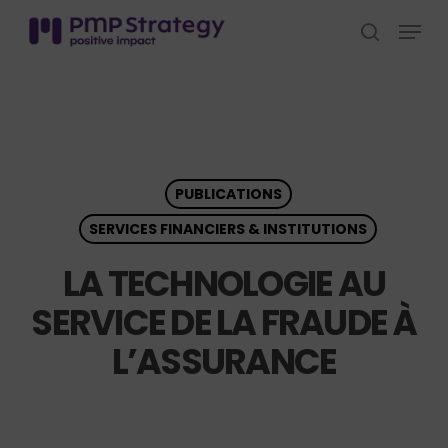
Skip
Menu
to
search
Close
main
Menu
content
PUBLICATIONS
SERVICES FINANCIERS & INSTITUTIONS
LA TECHNOLOGIE AU
SERVICE DE LA FRAUDE À
L’ASSURANCE