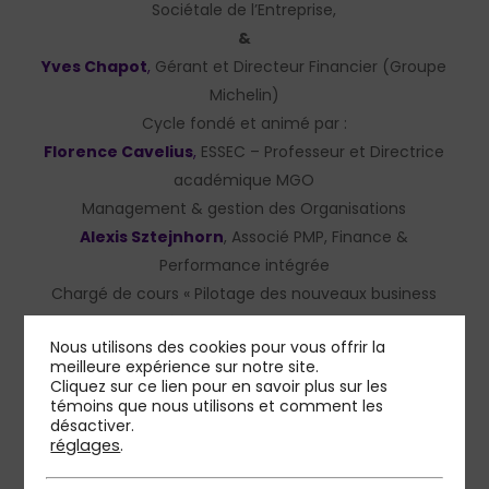
Sociétale de l’Entreprise,
&
Yves Chapot
,
Gérant et Directeur Financier (Groupe
Michelin)
Cycle fondé et animé par :
Florence Cavelius
,
ESSEC – Professeur et Directrice
académique MGO
Management & gestion des Organisations
Alexis Sztejnhorn
, Associé PMP, Finance &
Performance intégrée
Chargé de cours « Pilotage des nouveaux business
models » à l’ESSEC Executive Education
Nous utilisons des cookies pour vous offrir la
meilleure expérience sur notre site.
Cliquez sur ce lien pour en savoir plus sur les
témoins que nous utilisons et comment les
désactiver.
réglages
.
En savoir plus sur notre expertise Finance &
Performance