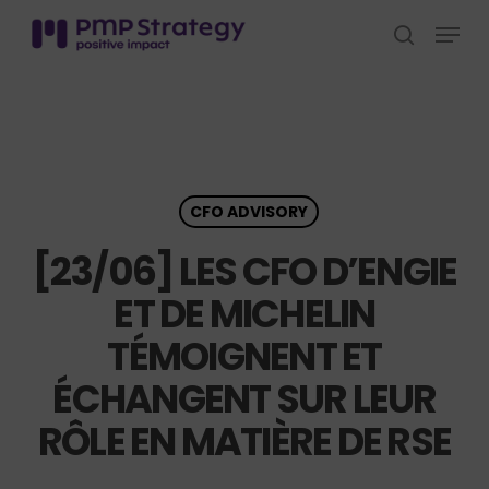
Skip
Menu
to
search
Close
main
Menu
content
CFO ADVISORY
[23/06] LES CFO D’ENGIE
ET DE MICHELIN
TÉMOIGNENT ET
ÉCHANGENT SUR LEUR
RÔLE EN MATIÈRE DE RSE