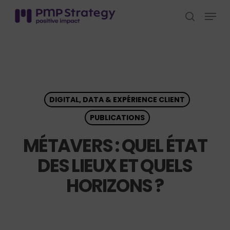
Skip
Menu
to
search
Close
main
Menu
content
DIGITAL, DATA & EXPÉRIENCE CLIENT
PUBLICATIONS
MÉTAVERS : QUEL ÉTAT
DES LIEUX ET QUELS
HORIZONS ?