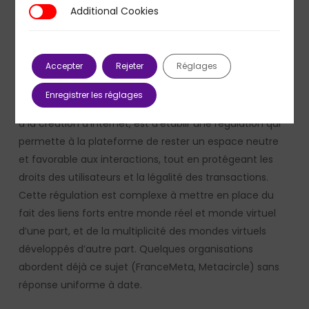
fondateur the Sanbdox, un modèle de revenus
Additional Cookies
Additional Cookies
valorisant les échanges à grande échelle permet
d’empêcher cette dérive. En effet, on compte 23 000
détenteurs de SAND, la crypto-monnaie de The
Accepter
Rejeter
Réglages
Sandbox.
Enregistrer les réglages
Le second enjeu, qui s’est posé dans les mêmes termes
à la création d’internet, est d’établir une régulation qui
permette à la plateforme de rester un espace neutre
et favorable aux interactions, tout en protégeant les
droits des utilisateurs et la légalité des transactions.
Cette régulation est complexe à mettre en place du
fait des liens forts entre monde réel et monde virtuel
d’une part, et de la multiplicité des mondes virtuels
développés d’autre part. Quelques organisations
abordent déjà ce sujet (FranceMeta, Metacircle) sans
réponse uniforme à date.