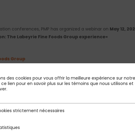
ovation conferences, PMP has organized a webinar on
May 12, 202
on:
The Labeyrie Fine Foods Group experience
«
Foods Group
up is developing its strategy, and combine pleasure and ethics.
ons des cookies pour vous offrir la meilleure expérience sur notre 
r ce lien pour en savoir plus sur les témoins que nous utilisons
 author of « A stone in the shoe – People at the heart of th
ver.
ria for brand success, including the human factor
.
okies strictement nécessaires
rictement nécessaires
in, Senior Partner PMP and Eric Dupont, Partner of the PMP Per
atistiques
s