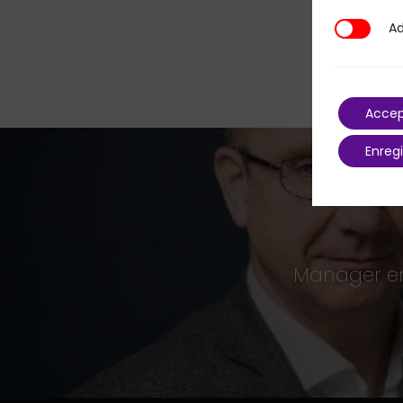
Ad
Additional
Accep
Enregi
Manager en 