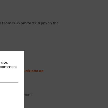
1 from 12:15 pm to 2:00 pm
on the
site.
 et comment
e company » (Editions de
formance Department