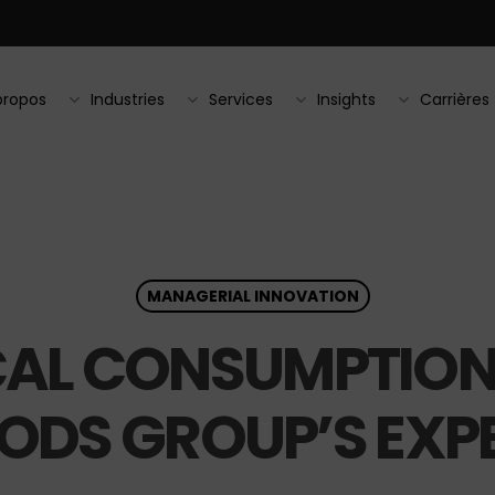
propos
Industries
Services
Insights
Carrières
MANAGERIAL INNOVATION
ICAL CONSUMPTION:
OODS GROUP’S EXP