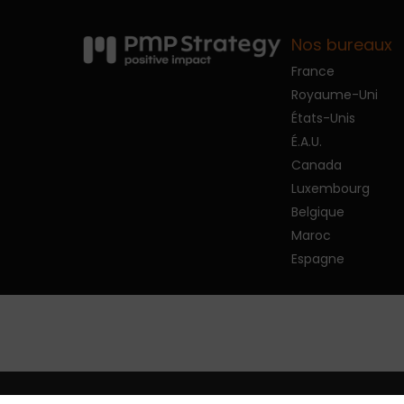
Nos bureaux
France
Royaume-Uni
États-Unis
É.A.U.
Canada
Luxembourg
Belgique
Maroc
Espagne
© 2026 PMP Strategy.
Politique de confide