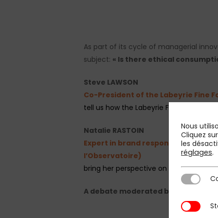
As part of its cycle of managerial inn
subject:
«
Is there ethical consumpti
Steve LAWSON
C
o-President of the Labeyrie Fine 
tell us how the Labeyrie Fine Foods Gro
Nous utilis
Natalie RASTOIN
Cliquez su
Expert in brand responsibilities and
les désacti
réglages
.
l’Observatoire)
bring her perspective on the new crite
Co
Cookies st
A debate moderated by:
Gilles Mart
St
Statistique