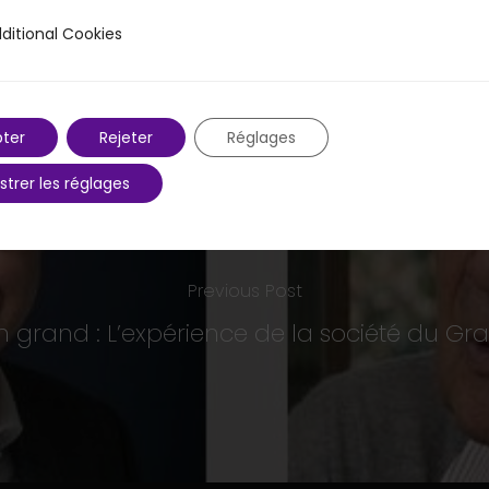
ditional Cookies
 Cookies
ter
Rejeter
Réglages
strer les réglages
Previous Post
grand : L’expérience de la société du Gra