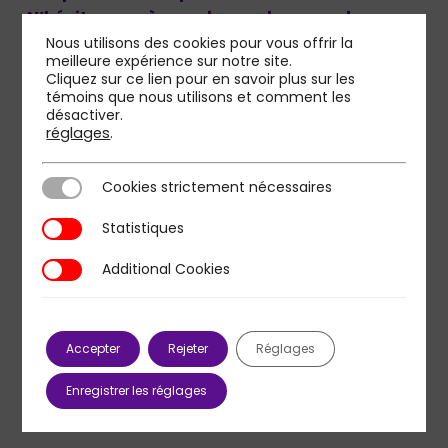
N’hésitez pas à prendre rendez-vous !
Nous utilisons des cookies pour vous offrir la
meilleure expérience sur notre site.
Cliquez sur ce lien pour en savoir plus sur les
témoins que nous utilisons et comment les
Je prends rendez-vous
désactiver.
réglages
.
{loadmoduleid 185}
Cookies strictement nécessaires
Une étude republiée par :
Cookies strictement nécessaires
Statistiques
Statistiques
RelationClientMag le 18 janvier 2022
Linéaires le 20 janvier 2022
Additional Cookies
Additional Cookies
MC Factory le 20 janvier 2022
La revue du digital le 20 janvier 2022
My Digital Week le 25 janvier 2022
Accepter
Rejeter
Réglages
Le Hub le 07 février 2022
Efficiens le 04 mars 2022
Enregistrer les réglages