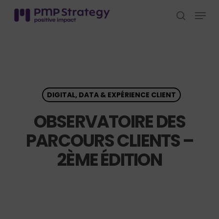
Skip
Menu
to
search
Close
main
Menu
content
DIGITAL, DATA & EXPÉRIENCE CLIENT
OBSERVATOIRE DES
PARCOURS CLIENTS –
2ÈME ÉDITION