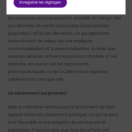
Enregistrer les réglages
En effet, dans le cadre technique et éthique de Mon
Espace Santé, avec le consentement des utilisateurs,
les nouveaux services pourront accéder en temps réel
aux données de santé structurées (inaccessibles
jusqu’alors) et/ou les alimenter, ce qui apportera
énormément de valeur via une meilleure
contextualisation et la personnalisation. A noter que
seuls les services référencés pourront accéder à ces
données, en aucun cas les laboratoires
pharmaceutiques ou les OCAM et leurs espaces
adhérents en tant que tels.
Un lancement surprenant
Mais le calendrier retenu pour le lancement de Mon
Espace Santé est clairement politique, ce qui ne peut
être favorable à une adoption du service par la
population. D’autant plus que tous les efforts ont