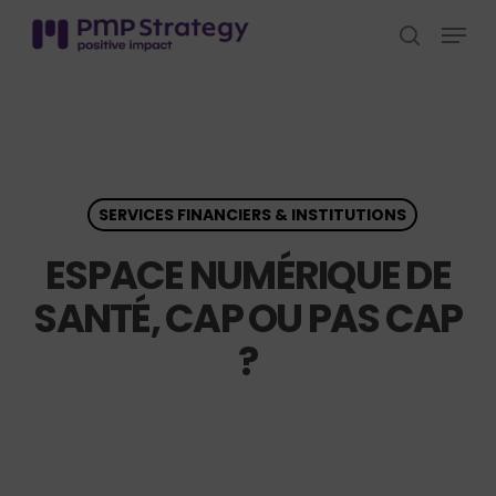
Skip
Menu
to
search
Close
main
Menu
content
SERVICES FINANCIERS & INSTITUTIONS
ESPACE NUMÉRIQUE DE
SANTÉ, CAP OU PAS CAP
?