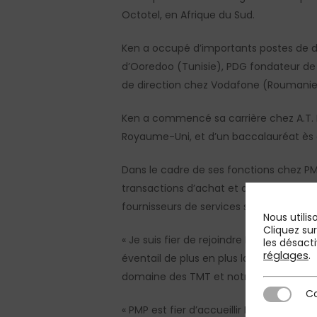
Octotel, en Afrique du Sud.
Ken a occupé d’importants postes de d
d’Ooredoo (Tunisie), PDG fondateur de
de direction chez Vodafone (Roumanie
Ken a commencé sa carrière chez A.T. K
Royaume-Uni, et d’un baccalauréat ès e
Dans le cadre de ses fonctions chez PMP,
transactions d’achat et de vente en Eu
fournisseurs de services sur des questi
Nous utilis
Cliquez su
« Je suis fier de rejoindre PMP qui se d
les désacti
réglages
.
éventail de plus en plus large de client
domaine des TMT et notre capacité à me
Co
Cookies st
« PMP est fier d’accueillir Ken Campbe