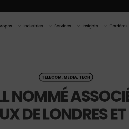
propos
Industries
Services
Insights
Carrières
TELECOM, MEDIA, TECH
L NOMMÉ ASSOCIÉ
UX DE LONDRES E