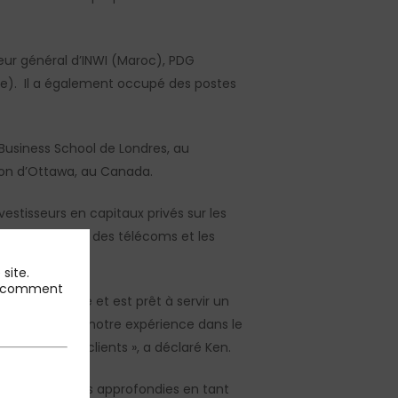
ur général d’INWI (Maroc), PDG
ie). Il a également occupé des postes
Business School de Londres, au
ton d’Ottawa, au Canada.
estisseurs en capitaux privés sur les
 les opérateurs des télécoms et les
site.
 et comment
ment développé et est prêt à servir un
ntrepreneurial, notre expérience dans le
près de nos clients », a déclaré Ken.
es connaissances approfondies en tant