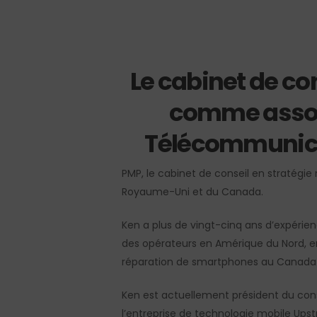
Le cabinet de c
Hit enter to search or ESC to close
comme associ
Télécommunicat
PMP, le cabinet de conseil en stratégi
Royaume-Uni et du Canada.
Ken a plus de vingt-cinq ans d’expérie
des opérateurs en Amérique du Nord, en 
réparation de smartphones au Canada 
Ken est actuellement président du cons
l’entreprise de technologie mobile Ups