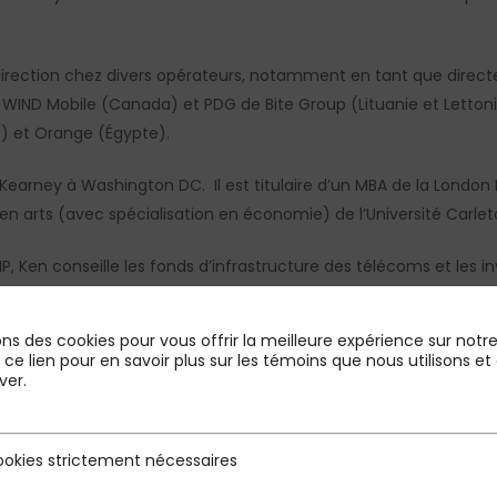
irection chez divers opérateurs, notamment en tant que directe
 WIND Mobile (Canada) et PDG de Bite Group (Lituanie et Letton
) et Orange (Égypte).
earney à Washington DC. Il est titulaire d’un MBA de la London 
n arts (avec spécialisation en économie) de l’Université Carle
 Ken conseille les fonds d’infrastructure des télécoms et les inv
rope, en Afrique et en Amérique du Nord. Il conseille également
ons stratégiques et opérationnelles clés.
ons des cookies pour vous offrir la meilleure expérience sur notre 
r ce lien pour en savoir plus sur les témoins que nous utilisons
éveloppe à l’échelle internationale. Le cabinet s’est considérable
ver.
s dans de multiples secteurs. La force de l’équipe, notre esprit e
ttre la stratégie en pratique nous placent en bonne position au
okies strictement nécessaires
rictement nécessaires
ll au sein de son équipe. Il apporte une grande expérience et d