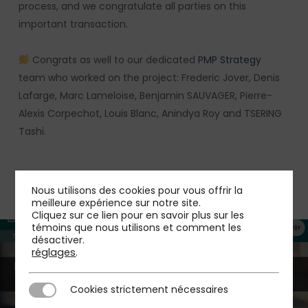
process, and we congratulate all parties on this
important transaction.
Congrats as well to our dedicated
PMP Strategy
team who worked on the project: Frederic Jover, Denis
Lafarge, Marc Lameloise, Benjamin SAUVAGER, Pierre-
Alexis Corpechot, Louis Blanc, Anindya Roy and TSERING
Tashi.
Nous utilisons des cookies pour vous offrir la
meilleure expérience sur notre site.
Cliquez sur ce lien pour en savoir plus sur les
témoins que nous utilisons et comment les
désactiver.
réglages
.
Previous Post
Cookies strictement nécessaires
Cookies strictement nécessaires
TABLE RONDE « Innovation et Disruption