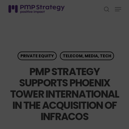
Skip
Menu
to
search
Close
main
Menu
content
PRIVATE EQUITY
TELECOM, MEDIA, TECH
PMP STRATEGY
SUPPORTS PHOENIX
TOWER INTERNATIONAL
IN THE ACQUISITION OF
INFRACOS