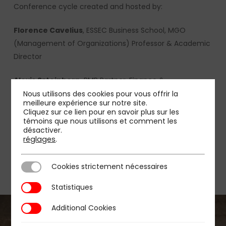
Conference cycle created and hosted by:
Florence Cavelius
, ESSEC Business School, MGO
(Management of Organizations) Professor & Academic
Director
Alexis Sztejnhorn
, PMP Partner, Finance &
Performance « Management of new business models »
Nous utilisons des cookies pour vous offrir la
meilleure expérience sur notre site.
lecturer at ESSEC Executive Education
Cliquez sur ce lien pour en savoir plus sur les
témoins que nous utilisons et comment les
désactiver.
{loadmoduleid 182}
réglages
.
Cookies strictement nécessaires
Cookies strictement nécessaires
Statistiques
Statistiques
Additional Cookies
Additional Cookies