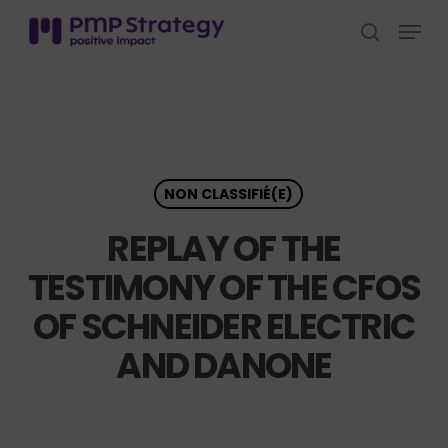
Skip
Menu
to
search
Close
main
Menu
content
NON CLASSIFIÉ(E)
REPLAY OF THE
TESTIMONY OF THE CFOS
OF SCHNEIDER ELECTRIC
AND DANONE