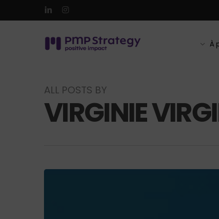
Skip
linkedin
instagram
to
main
content
À 
ALL POSTS BY
VIRGINIE VIRGI