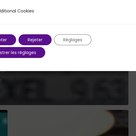
ditional Cookies
 Cookies
ter
Rejeter
Réglages
strer les réglages
de
e