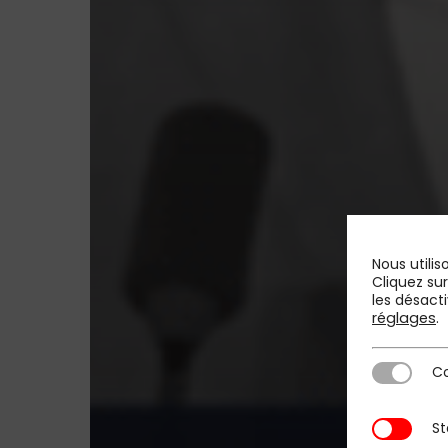
Nous utilis
Cliquez su
les désacti
réglages
.
Co
Cookies st
St
Statistique