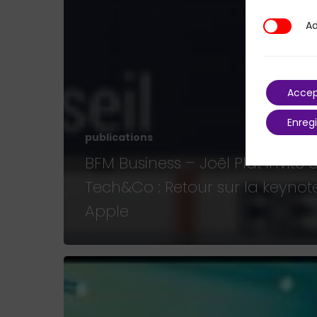
Ad
Additional
Accep
Enregi
publications
BFM Business – Joël Plat invité 
Tech&Co : Retour sur la keynot
Apple