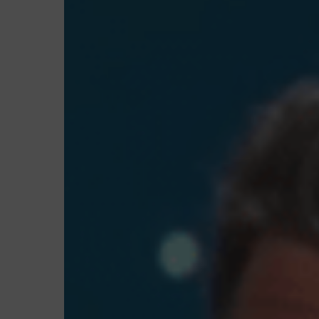
Hit enter to search or ESC to close