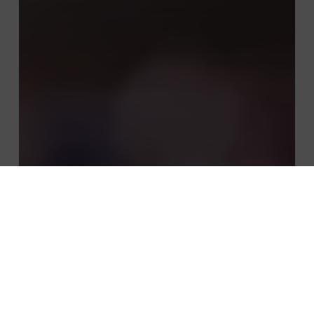
publications
Intervention débat Enerpresse : les
services énergétiques aux collectivités