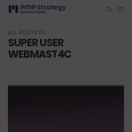
Skip
Menu
to
search
Close
main
Menu
content
ALL POSTS BY
SUPER USER
WEBMAST4C